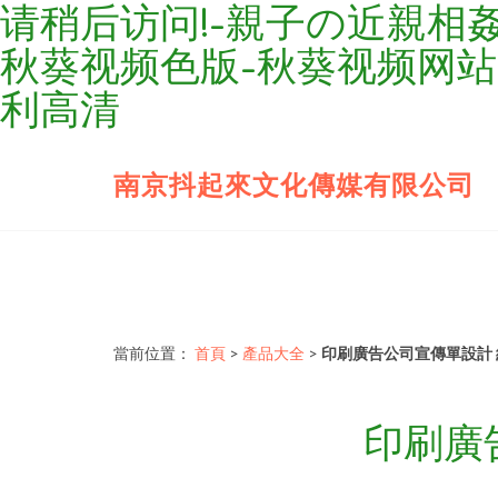
请稍后访问!-親子の近親相
秋葵视频色版-秋葵视频网站
利高清
南京抖起來文化傳媒有限公司
當前位置：
首頁
>
產品大全
>
印刷廣告公司宣傳單設計
印刷廣