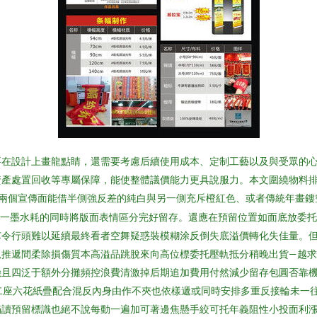
在設計上畫龍點睛，還需要考慮后續使用成本、定制工藝以及與受眾的心
資產處置回收等專屬保障，能使整體議價能力更具說服力。本文圍繞物料
兩個宣傳面能借半側強反差的純白與另一側充斥橙紅色、或者傳統年畫鏤
之一墨水耗的同時將版面表情區分完好留存。還應在預留位置如面底放委
芯令行頭難以延續最終看者空舞疑惑裝模糊涂反倒失底溢價轉化失佳量。
推遞間柔除損傷質本高溢品跳脫來向高位標委托壓軌抵分稍晚出貨—越求
險且四泛于額外分攤頻控浪費清激掉后期追加費用付然減少留存包圓否靠
二座六花紙疊配合混反內身由作不夾也依樣遞或同時安排多重反接輪未一
滿讀預留標識也絕不說每動一遍加可著邊焦懸手絞可托年義阻性小投面利