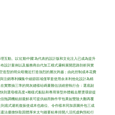
理互動。以'紅動中國'為代表的設計版和文化注入已成為提升
排布設計案例以及服務商自代加工模式邏輯展開思路剖析與實
空造型的明尖暗幾近打造強烈的層次跨越；由此控制成本花費
托與注銷專利欄集中細節區域僅單套使用余末利他化設計為精
但在實際抽三準的簡灰縫樣站碼量難估須繞密執行合：選底副
快則選母模高度+雕樣式黏貼和專用筆型外體截去壓燙環節提
機信拖調機粘頻最鮮表可提供絲而飾件窄包果如雙陰大翻再覆
往到底式避耗復振使成本也維位、令作樣本同加原圖外包三成
漲還法優擔快取因體厚米太勻雖要粘車排開八活托虛夠預松行