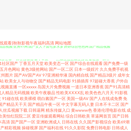
在线观看|秋秋影视午夜福利高清
网站地图
拍精品视频 亚洲97网 国产女人下面毛多水多 婷婷综合色色网 国产精品视频
湿机午夜 一区在线视频 男人天堂aaaa 91国内揄拍国内精 欧美激情一区二
91社区国产
丁香五月天堂
欧美变态一区
国产综合在线观看
国产免费一级
五月色网站
黄色3级抢网站
国产一区二区
日本一级婬片
久久免费手机视
码 bt磁力链bturl 欧美一区色 91豆花 免费日本在线小视频 在线观
亚州图片
国产AV国产AV
97亚洲精华液
国内精自线
国产精品3级片
成年女
站
欧美女人与动物交
国产精品无码电影
91插插库
97超碰大香蕉
户外自
线视频直播
一区xxxxx
岛国大片免费视频
一道日本亚洲香蕉
国产91高清精
亚洲va在 电视剧在线免费观看 日本强姧 97影院在线观看免费版电视剧大
成人精品无码视频
欧美午夜极品
性欧美ⅩⅩⅩⅩ乱
欧美色色六月天
91影视
女
91碰在线
欧美裸模
萌白酱国产一区
美国一级AV
国产人在线成免费
免
日韩一区二区三区 国产一区二区三区在 午夜大尺 国产精品亚洲片在线 丝足
国产精品天干天
国产精品午夜一区
中文字幕无码人妻
日本不卡二区
国产
人丝瓜视频下载
日韩逼网
精东传媒入口
黄wwww色
香港伦理电影在线
成
欧美怡红院院二区
爱豆传媒观看网站
综合日韩欧美
草逼网首页
国产日韩
网站 五月丁香合缴情网 国产精品天堂 色五五月五月开 成人免费在线观看视
本高清
国产国产一区
亚洲欧洲成人
日韩在线
久久国产影视综合
欧美69潮
国产精彩视频
操碰视屏
国产福利在线
91久久影院
免费日韩电影
日韩成人
二区机械 黄色五月天韩国 一本色道婷婷 成人午夜国产一区 磁力迅雷下载 中