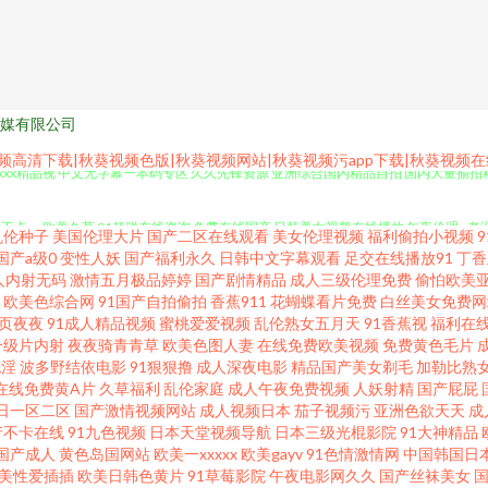
媒有限公司
频高清下载|秋葵视频色版|秋葵视频网站|秋葵视频污app下载|秋葵视频
xxxx精品视 中文无字幕一本码专区 久久先锋资源 亚洲综合国内精品自拍 国内大量揄
不卡av 欧美久草 91超碰在线咨询 免费在线国产 日韩美女视频在线播放 午夜伦理a 老
乱伦种子
美国伦理大片
国产二区在线观看
美女伦理视频
福利偷拍小视频
国产a级0
变性人妖
国产福利永久
日韩中文字幕观看
足交在线播放91
丁香
韩 精品国产种 丁香六月久久婷婷开心 深爱激情 成人精品三级网站 日本卡一卡二卡乱码三卡四
人内射无码
激情五月极品婷婷
国产剧情精品
成人三级伦理免费
偷怕欧美
欧美色综合网
91国产自拍偷拍
香蕉911
花蝴蝶看片免费
白丝美女免费网
页夜夜
91成人精品视频
蜜桃爱爱视频
乱伦熟女五月天
91香蕉视
福利在
洲日本中 国产婷婷五月色 无码不卡成人 国产卡一卡二 色宗久久 东京热色色视频 日本
一级片内射
夜夜骑青青草
欧美色图人妻
在线免费欧美视频
免费黄色毛片
色淫
波多野结依电影
91狠狠撸
成人深夜电影
精品国产美女剃毛
加勒比熟
 免费观看欧美一 综合中文 久久国产欧美日韩精品免费 在线不卡一区二区 九一福利 亚洲
在线免费黄A片
久草福利
乱伦家庭
成人午夜免费视频
人妖射精
国产屁屁
日一区二区
国产激情视频网站
成人视频日本
茄子视频污
亚洲色欲天天
成
产不卡在线
91九色视频
日本天堂视频导航
日本三级光棍影院
91大神精品
视频 91九色蝌蚪 乱肉艳妇 又粗又粗又黄又 精品免费 亚洲精品视频观看 国产日日夜夜
国产成人
黄色岛国网站
欧美一xxxxx
欧美gayv
91色情激情网
中国韩国日
美性爱插插
欧美日韩色黄片
91草莓影院
午夜电影网久久
国产丝袜美女
天堂去干网 91短视频版 免费观看成人高清费观看 中文字幕不 九九热最新视频6 一区