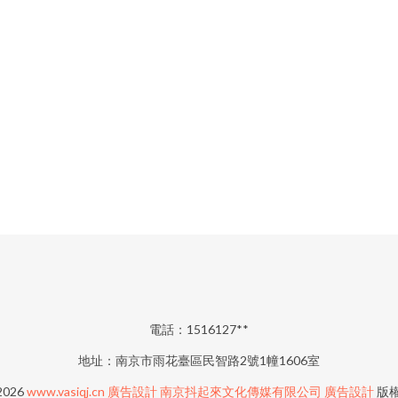
電話：1516127**
地址：南京市雨花臺區民智路2號1幢1606室
 2026
www.vasiqj.cn
廣告設計
南京抖起來文化傳媒有限公司
廣告設計
版