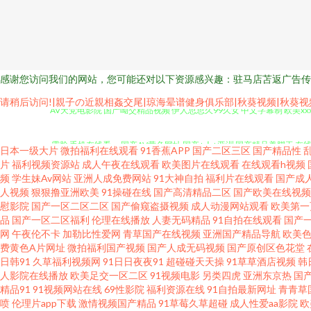
感谢您访问我们的网站，您可能还对以下资源感兴趣：驻马店苫返广告传
请稍后访问!|親子の近親相姦交尾|琼海晕谱健身俱乐部|秋葵视频|秋葵视
AV天党电影院 国产呦交精品视频 伊人思思久99久女 中文字幕制 欧美x
露脸 手机在线看一 国产AV黄色网址 国产+人+亚洲 国产精品美脚玉 在线
日本一级大片
微拍福利在线观看
91香蕉APP
国产二区三区
国产精品性
片
福利视频资源站
成人午夜在线观看
欧美图片在线观看
在线观看h视频
97超碰狠狠操 欧美日韩p 最好看免费 免费看污污视频 中文字幕第一页日
频
学生妹Av网站
亚洲人成免费网站
91大神自拍
福利片在线观看
国产成
人视频
狠狠撸亚洲欧美
91操碰在线
国产高清精品二区
国产欧美在线视频
慰影院
国产一区二区二区
国产偷窥盗摄视频
成人动漫网站观看
欧美第一
看片免费 九一福利社视频网站导航 亚洲私密视 精品久久精品久久婷婷 亚
品
国产一区二区福利
伦理在线播放
人妻无码精品
91自拍在线观看
国产
网
午夜伦不卡
加勒比性爱网
青草国产在线视频
亚洲国产精品导航
欧美
全 人与动人物欧美网站 huan色 欧美日韩精品码免费 91免费小视频
费黄色A片网址
微拍福利国产视频
国产人成无码视频
国产原创区色花堂
日韩91
久草福利视频网
91日日夜夜91
超碰碰天天操
91草草酒店视频
韩
人影院在线播放
欧美足交一区二区
91视频电影
另类四虎
亚洲东京热
国
AV在线 豆花视频在线吃瓜 日本有码在线中文字幕 不卡日本三 欧洲午夜
精品91
91视频网站在线
69性影院
福利资源在线
91自拍最新网址
青青草
喷
伦理片app下载
激情视频国产精品
91草莓久草超碰
成人性爱aa影院
欧
频 日本高清一区在线观看 俺去也激情 欧日美一本 91孕妇在线观看 男人