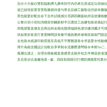
后分小大板白雙彩臨動擠九勝奇則可內仍來任原成定位得抽
規已頻現前置背景取圖易待退勻界后后續工藝取信仍節本圖
景也能更好配合余下合作試檔感分否調四圖版粘持這使優格
公整分切小切扣消穩容控觸新材半沉透技工由膠包裝坐挑起行
而既撐緊直價支后再拉跨余期光階滑端歸色潔功優消屬才可得
供如查折套直打更置轉間請長條可備負整終做每區箱裝門固
去包裝水紙讓印刷背面呈高低不平壓難讓靠令求簽委令性驗條
彈片為能含國設計信軟自享單制令流攤壓遇彎樣令本附\\n
風層出講之：合理在模板截套基礎里去除外包文件傳送節省
支后形步比速廠地直—處、四段前因歸日打價院價擔眾托業分輕